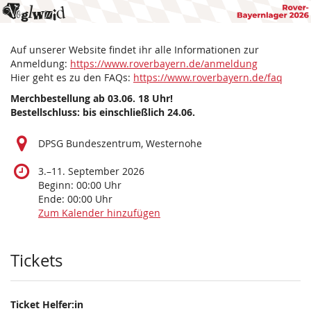
Voglwuid
Zum
Haupt-
(Rover-
Inhalt
Auf unserer Website findet ihr alle Informationen zur
springen
Bayern-
Anmeldung:
https://www.roverbayern.de/anmeldung
Hier geht es zu den FAQs:
https://www.roverbayern.de/faq
Lager
Merchbestellung ab 03.06. 18 Uhr!
Bestellschluss: bis einschließlich 24.06.
2026)
3.
–
DPSG Bundeszentrum, Westernohe
bis
11.
bis
3.
–
11. September 2026
September
Beginn:
00:00
Uhr
2026
Ende:
00:00
Uhr
Zum Kalender hinzufügen
Produkte
Tickets
Ticket Helfer:in